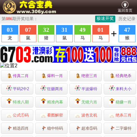
返回首页
传真二肖
爆料一肖
绝密三肖
经典绝杀
平码2中2
狂砸两肖
半波爆特
来料大小
特准八期
精准内幕
无错六肖
稳赚一肖
公式①码
看图解密
波色玄机
绝杀三肖
精选四肖
稳中特码
超准⑤码
二字爆特