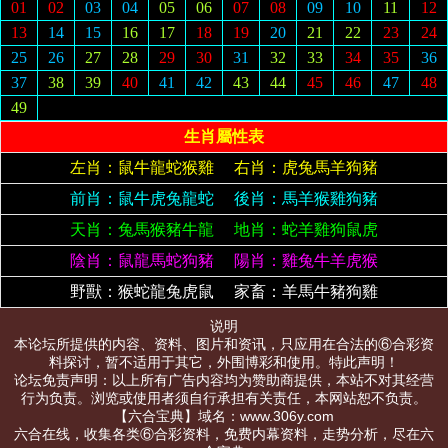
01
02
03
04
05
06
07
08
09
10
11
12
13
14
15
16
17
18
19
20
21
22
23
24
25
26
27
28
29
30
31
32
33
34
35
36
37
38
39
40
41
42
43
44
45
46
47
48
49
生肖屬性表
左肖：鼠牛龍蛇猴雞 右肖：虎兔馬羊狗豬
前肖：鼠牛虎兔龍蛇 後肖：馬羊猴雞狗豬
天肖：兔馬猴豬牛龍 地肖：蛇羊雞狗鼠虎
陰肖：鼠龍馬蛇狗豬 陽肖：雞兔牛羊虎猴
野獸：猴蛇龍兔虎鼠 家畜：羊馬牛豬狗雞
说明
本论坛所提供的内容、资料、图片和资讯，只应用在合法的⑥合彩资
料探讨，暂不适用于其它，外围博彩和使用。特此声明！
论坛免责声明：以上所有广告内容均为赞助商提供，本站不对其经营
行为负责。浏览或使用者须自行承担有关责任，本网站恕不负责。
【六合宝典】域名：www.306y.com
六合在线，收集各类⑥合彩资料，免费内幕资料，走势分析，尽在六