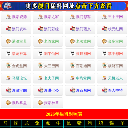
澳彩资源
澳彩之家
澳门彩客
王中王网
澳门资料
澳门彩经
澳门葡京
状元红网
港澳宝典
老管家网
老顽童网
金多宝网
诸葛神算
刘半仙网
救世祖网
掌中彩网
金虎堂网
大三巴网
百彩通网
横财富网
马经论坛
老夫子网
中彩堂网
天机老人
澳藏宝阁
澳洪七公
澳百顺网
奇人中特
澳铁算盘
报彩神童
2026年生肖对照表
马
蛇
龙
兔
虎
牛
鼠
猪
狗
鸡
猴
羊