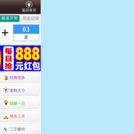
返回首页
经典绝杀
来料大小
稳赚一肖
绝杀三肖
二字爆特