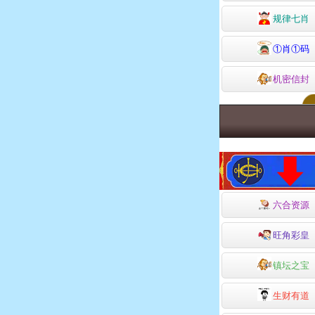
规律七肖
①肖①码
机密信封
六合资源
旺角彩皇
镇坛之宝
生财有道