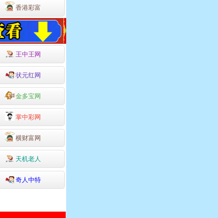
香港彩富
王中王网
状元红网
金多宝网
掌中彩网
横财富网
天机老人
奇人中特