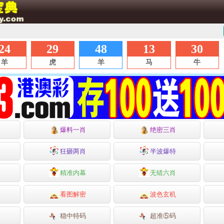
爆料一肖
绝密三肖
狂砸两肖
半波爆特
精准内幕
无错六肖
看图解密
波色玄机
稳中特码
超准⑤码