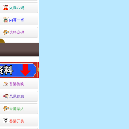
火爆八码
内幕一肖
选料⑥码
香港跑狗
凤凰信息
香港华人
香港开奖