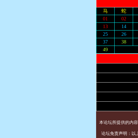
马
蛇
01
02
13
14
25
26
37
38
49
本论坛所提供的内容
论坛免责声明：以