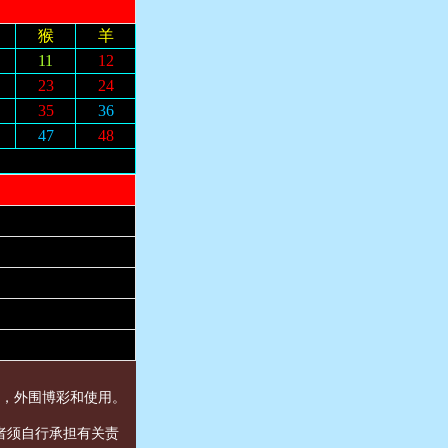
猴
羊
11
12
23
24
35
36
47
48
，外围博彩和使用。
者须自行承担有关责