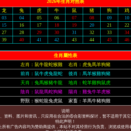
2026年生肖对照表
龙
兔
虎
牛
鼠
猪
狗
鸡
03
04
05
06
07
08
09
10
15
16
17
18
19
20
21
22
27
28
29
30
31
32
33
34
39
40
41
42
43
44
45
46
生肖屬性表
左肖：鼠牛龍蛇猴雞 右肖：虎兔馬羊狗豬
前肖：鼠牛虎兔龍蛇 後肖：馬羊猴雞狗豬
天肖：兔馬猴豬牛龍 地肖：蛇羊雞狗鼠虎
陰肖：鼠龍馬蛇狗豬 陽肖：雞兔牛羊虎猴
野獸：猴蛇龍兔虎鼠 家畜：羊馬牛豬狗雞
说明
、资料、图片和资讯，只应用在合法的⑥合彩资料探讨，暂不适用于其它
特此声明！
上所有广告内容均为赞助商提供，本站不对其经营行为负责。浏览或使用