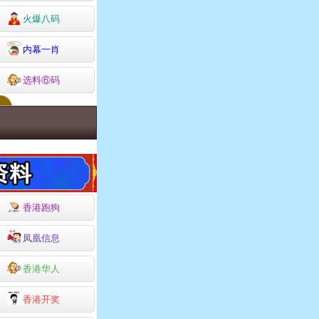
火爆八码
内幕一肖
选料⑥码
香港跑狗
凤凰信息
香港华人
香港开奖