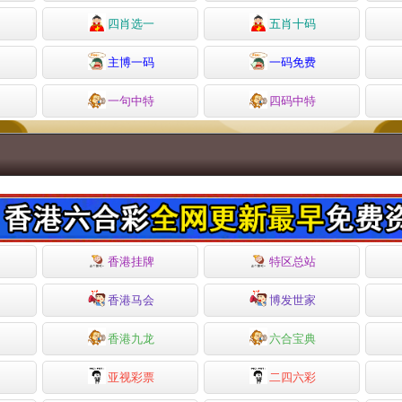
四肖选一
五肖十码
主博一码
一码免费
一句中特
四码中特
香港挂牌
特区总站
香港马会
博发世家
香港九龙
六合宝典
亚视彩票
二四六彩