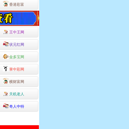
香港彩富
王中王网
状元红网
金多宝网
掌中彩网
横财富网
天机老人
奇人中特