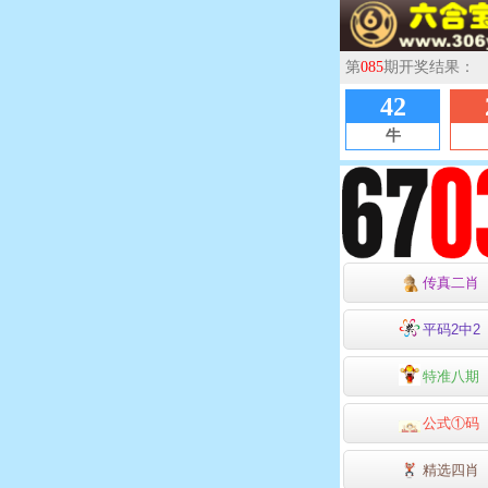
传真二肖
平码2中2
特准八期
公式①码
精选四肖