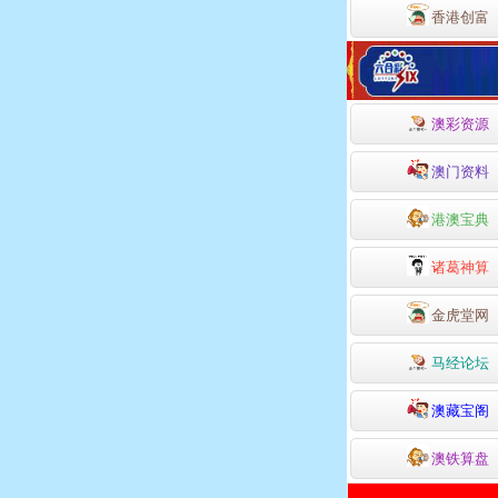
香港创富
澳彩资源
澳门资料
港澳宝典
诸葛神算
金虎堂网
马经论坛
澳藏宝阁
澳铁算盘