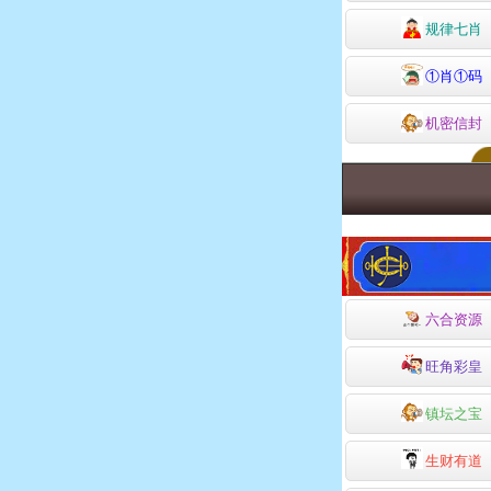
规律七肖
①肖①码
机密信封
六合资源
旺角彩皇
镇坛之宝
生财有道