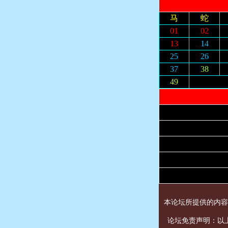
马
蛇
01
02
13
14
25
26
37
38
49
本论坛所提供的内容
论坛免责声明：以