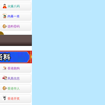
火爆八码
内幕一肖
选料⑥码
香港跑狗
凤凰信息
香港华人
香港开奖