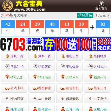
返回首页
传真二肖
爆料一肖
绝密三肖
经典绝杀
平码2中2
狂砸两肖
半波爆特
来料大小
特准八期
精准内幕
无错六肖
稳赚一肖
公式①码
看图解密
波色玄机
绝杀三肖
精选四肖
稳中特码
超准⑤码
二字爆特
规律七肖
四肖选一
五肖十码
火爆八码