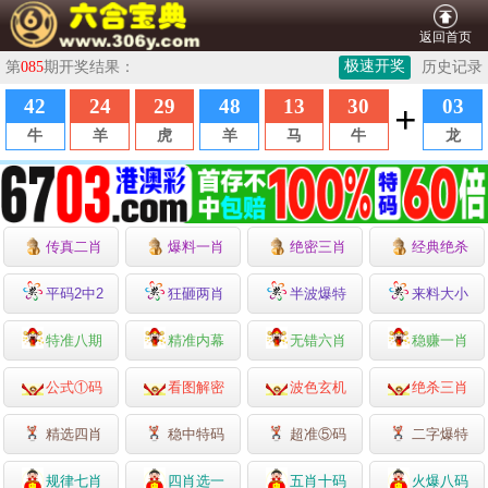
返回首页
传真二肖
爆料一肖
绝密三肖
经典绝杀
平码2中2
狂砸两肖
半波爆特
来料大小
特准八期
精准内幕
无错六肖
稳赚一肖
公式①码
看图解密
波色玄机
绝杀三肖
精选四肖
稳中特码
超准⑤码
二字爆特
规律七肖
四肖选一
五肖十码
火爆八码