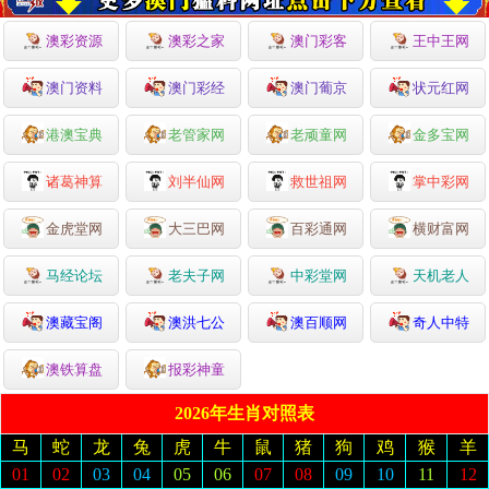
澳彩资源
澳彩之家
澳门彩客
王中王网
澳门资料
澳门彩经
澳门葡京
状元红网
港澳宝典
老管家网
老顽童网
金多宝网
诸葛神算
刘半仙网
救世祖网
掌中彩网
金虎堂网
大三巴网
百彩通网
横财富网
马经论坛
老夫子网
中彩堂网
天机老人
澳藏宝阁
澳洪七公
澳百顺网
奇人中特
澳铁算盘
报彩神童
2026年生肖对照表
马
蛇
龙
兔
虎
牛
鼠
猪
狗
鸡
猴
羊
01
02
03
04
05
06
07
08
09
10
11
12