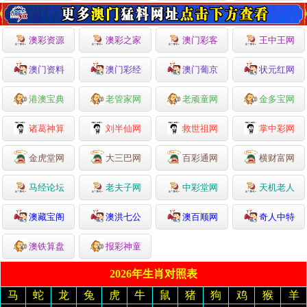
澳彩资源
澳彩之家
澳门彩客
王中王网
澳门资料
澳门彩经
澳门葡京
状元红网
港澳宝典
老管家网
老顽童网
金多宝网
诸葛神算
刘半仙网
救世祖网
掌中彩网
金虎堂网
大三巴网
百彩通网
横财富网
马经论坛
老夫子网
中彩堂网
天机老人
澳藏宝阁
澳洪七公
澳百顺网
奇人中特
澳铁算盘
报彩神童
2026年生肖对照表
马
蛇
龙
兔
虎
牛
鼠
猪
狗
鸡
猴
羊