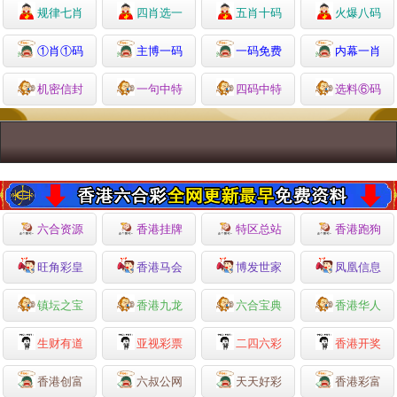
规律七肖
四肖选一
五肖十码
火爆八码
①肖①码
主博一码
一码免费
内幕一肖
机密信封
一句中特
四码中特
选料⑥码
六合资源
香港挂牌
特区总站
香港跑狗
旺角彩皇
香港马会
博发世家
凤凰信息
镇坛之宝
香港九龙
六合宝典
香港华人
生财有道
亚视彩票
二四六彩
香港开奖
香港创富
六叔公网
天天好彩
香港彩富