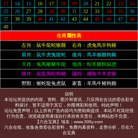
13
14
15
16
17
18
19
20
21
22
23
24
25
26
27
28
29
30
31
32
33
34
35
36
37
38
39
40
41
42
43
44
45
46
47
48
49
生肖屬性表
左肖：鼠牛龍蛇猴雞 右肖：虎兔馬羊狗豬
前肖：鼠牛虎兔龍蛇 後肖：馬羊猴雞狗豬
天肖：兔馬猴豬牛龍 地肖：蛇羊雞狗鼠虎
陰肖：鼠龍馬蛇狗豬 陽肖：雞兔牛羊虎猴
野獸：猴蛇龍兔虎鼠 家畜：羊馬牛豬狗雞
说明
本论坛所提供的内容、资料、图片和资讯，只应用在合法的⑥合彩资
料探讨，暂不适用于其它，外围博彩和使用。特此声明！
论坛免责声明：以上所有广告内容均为赞助商提供，本站不对其经营
行为负责。浏览或使用者须自行承担有关责任，本网站恕不负责。
【六合宝典】域名：www.306y.com
六合在线，收集各类⑥合彩资料，免费内幕资料，走势分析，尽在六
合宝典