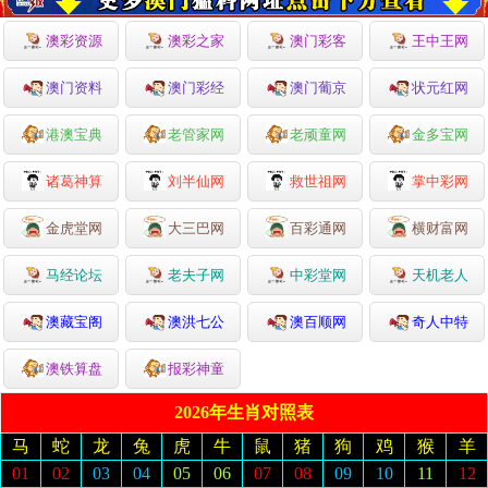
澳彩资源
澳彩之家
澳门彩客
王中王网
澳门资料
澳门彩经
澳门葡京
状元红网
港澳宝典
老管家网
老顽童网
金多宝网
诸葛神算
刘半仙网
救世祖网
掌中彩网
金虎堂网
大三巴网
百彩通网
横财富网
马经论坛
老夫子网
中彩堂网
天机老人
澳藏宝阁
澳洪七公
澳百顺网
奇人中特
澳铁算盘
报彩神童
2026年生肖对照表
马
蛇
龙
兔
虎
牛
鼠
猪
狗
鸡
猴
羊
01
02
03
04
05
06
07
08
09
10
11
12