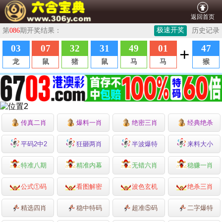
返回首页
传真二肖
爆料一肖
绝密三肖
经典绝杀
平码2中2
狂砸两肖
半波爆特
来料大小
特准八期
精准内幕
无错六肖
稳赚一肖
公式①码
看图解密
波色玄机
绝杀三肖
精选四肖
稳中特码
超准⑤码
二字爆特