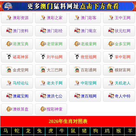
澳彩资源
澳彩之家
澳门彩客
王中王网
澳门资料
澳门彩经
澳门葡京
状元红网
港澳宝典
老管家网
老顽童网
金多宝网
诸葛神算
刘半仙网
救世祖网
掌中彩网
金虎堂网
大三巴网
百彩通网
横财富网
马经论坛
老夫子网
中彩堂网
天机老人
澳藏宝阁
澳洪七公
澳百顺网
奇人中特
澳铁算盘
报彩神童
2026年生肖对照表
马
蛇
龙
兔
虎
牛
鼠
猪
狗
鸡
猴
羊