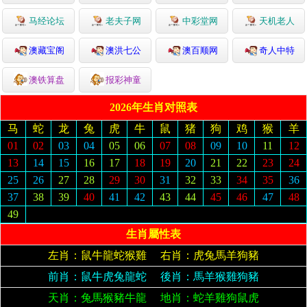
马经论坛
老夫子网
中彩堂网
天机老人
澳藏宝阁
澳洪七公
澳百顺网
奇人中特
澳铁算盘
报彩神童
2026年生肖对照表
马
蛇
龙
兔
虎
牛
鼠
猪
狗
鸡
猴
羊
01
02
03
04
05
06
07
08
09
10
11
12
13
14
15
16
17
18
19
20
21
22
23
24
25
26
27
28
29
30
31
32
33
34
35
36
37
38
39
40
41
42
43
44
45
46
47
48
49
生肖屬性表
左肖：鼠牛龍蛇猴雞 右肖：虎兔馬羊狗豬
前肖：鼠牛虎兔龍蛇 後肖：馬羊猴雞狗豬
天肖：兔馬猴豬牛龍 地肖：蛇羊雞狗鼠虎