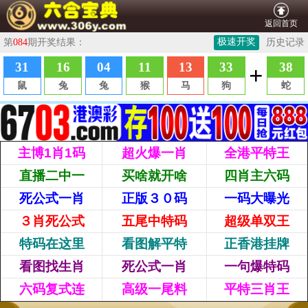
返回首页
主博1肖1码
超火爆一肖
全港平特王
直播二中一
买啥就开啥
四肖主六码
死公式一肖
正版３０码
一码大曝光
３肖死公式
五尾中特码
超级单双王
特码在这里
看图解平特
正香港挂牌
看图找生肖
死公式一肖
一句爆特码
六码复式连
高级一尾料
平特三肖王