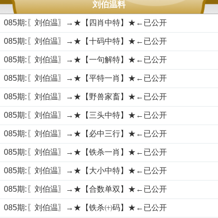
刘伯温料
085期:〖刘伯温〗→★【四肖中特】★←已公开
085期:〖刘伯温〗→★【十码中特】★←已公开
085期:〖刘伯温〗→★【一句解特】★←已公开
085期:〖刘伯温〗→★【平特一肖】★←已公开
085期:〖刘伯温〗→★【野兽家畜】★←已公开
085期:〖刘伯温〗→★【三头中特】★←已公开
085期:〖刘伯温〗→★【必中三行】★←已公开
085期:〖刘伯温〗→★【铁杀一肖】★←已公开
085期:〖刘伯温〗→★【大小中特】★←已公开
085期:〖刘伯温〗→★【合数单双】★←已公开
085期:〖刘伯温〗→★【铁杀㈩码】★←已公开