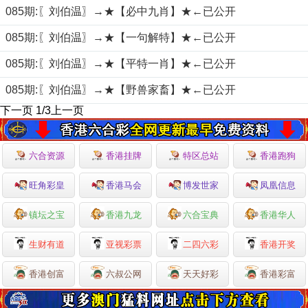
085期:〖刘伯温〗→★【必中九肖】★←已公开
085期:〖刘伯温〗→★【一句解特】★←已公开
085期:〖刘伯温〗→★【平特一肖】★←已公开
085期:〖刘伯温〗→★【野兽家畜】★←已公开
下一页
1/3
上一页
六合资源
香港挂牌
特区总站
香港跑狗
旺角彩皇
香港马会
博发世家
凤凰信息
镇坛之宝
香港九龙
六合宝典
香港华人
生财有道
亚视彩票
二四六彩
香港开奖
香港创富
六叔公网
天天好彩
香港彩富