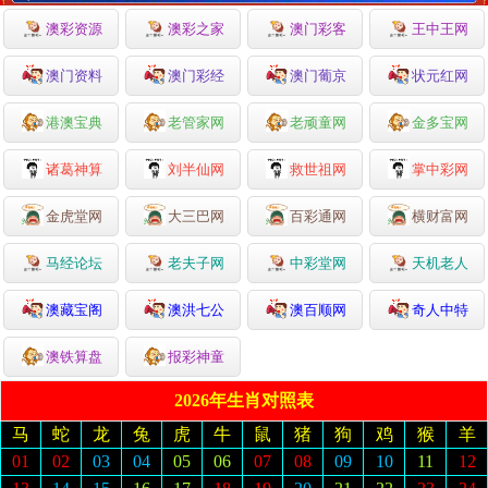
澳彩资源
澳彩之家
澳门彩客
王中王网
澳门资料
澳门彩经
澳门葡京
状元红网
港澳宝典
老管家网
老顽童网
金多宝网
诸葛神算
刘半仙网
救世祖网
掌中彩网
金虎堂网
大三巴网
百彩通网
横财富网
马经论坛
老夫子网
中彩堂网
天机老人
澳藏宝阁
澳洪七公
澳百顺网
奇人中特
澳铁算盘
报彩神童
2026年生肖对照表
马
蛇
龙
兔
虎
牛
鼠
猪
狗
鸡
猴
羊
01
02
03
04
05
06
07
08
09
10
11
12