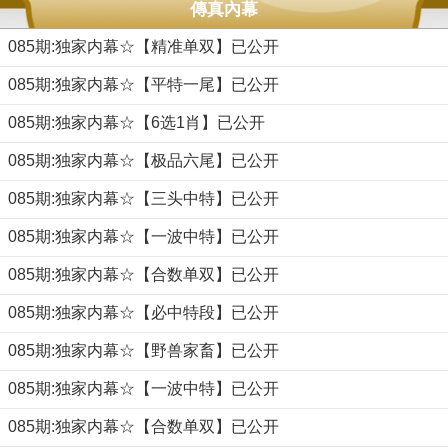
傳真內幕
085期:独家内幕☆【精准单双】已公开
085期:独家内幕☆【平特一尾】已公开
085期:独家内幕☆【6选1肖】已公开
085期:独家内幕☆【极品六尾】已公开
085期:独家内幕☆【三头中特】已公开
085期:独家内幕☆【一波中特】已公开
085期:独家内幕☆【合数单双】已公开
085期:独家内幕☆【必中特段】已公开
085期:独家内幕☆【野兽家畜】已公开
085期:独家内幕☆【一波中特】已公开
085期:独家内幕☆【合数单双】已公开