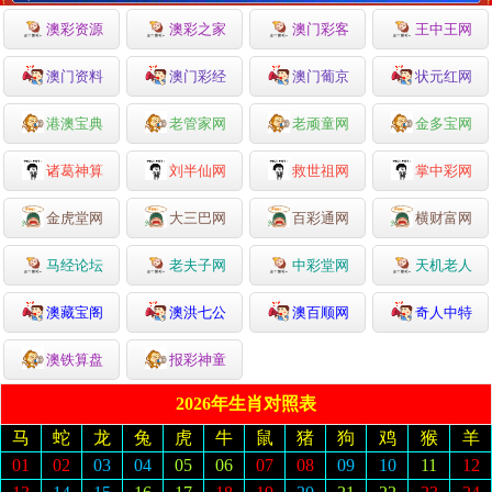
澳彩资源
澳彩之家
澳门彩客
王中王网
澳门资料
澳门彩经
澳门葡京
状元红网
港澳宝典
老管家网
老顽童网
金多宝网
诸葛神算
刘半仙网
救世祖网
掌中彩网
金虎堂网
大三巴网
百彩通网
横财富网
马经论坛
老夫子网
中彩堂网
天机老人
澳藏宝阁
澳洪七公
澳百顺网
奇人中特
澳铁算盘
报彩神童
2026年生肖对照表
马
蛇
龙
兔
虎
牛
鼠
猪
狗
鸡
猴
羊
01
02
03
04
05
06
07
08
09
10
11
12