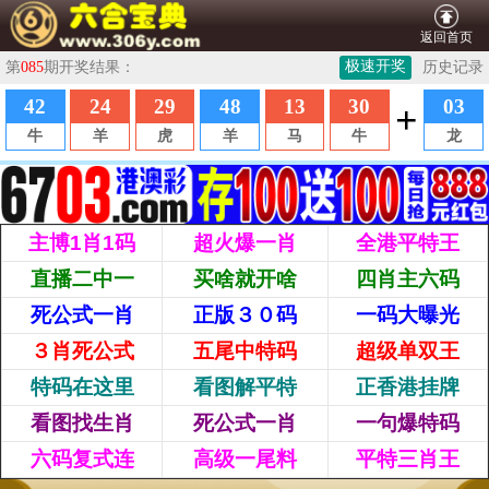
返回首页
主博1肖1码
超火爆一肖
全港平特王
直播二中一
买啥就开啥
四肖主六码
死公式一肖
正版３０码
一码大曝光
３肖死公式
五尾中特码
超级单双王
特码在这里
看图解平特
正香港挂牌
看图找生肖
死公式一肖
一句爆特码
六码复式连
高级一尾料
平特三肖王