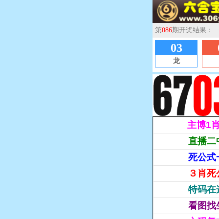
主博1
直播二
死公式
３肖死
特码在
看图找