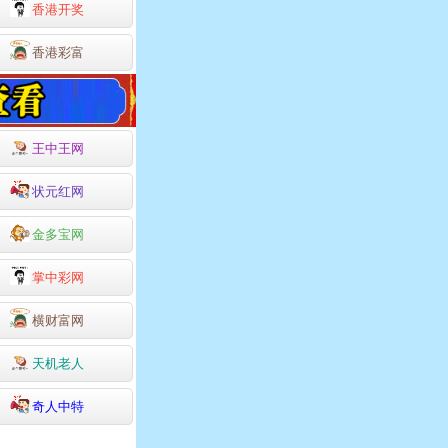
香港开奖
香港彩富
王中王网
状元红网
金多宝网
掌中彩网
横财富网
天机老人
奇人中特