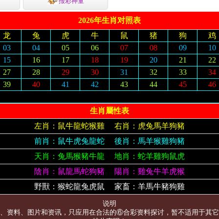
报彩神童
2026年生肖对照表
龙
兔
虎
牛
鼠
猪
狗
鸡
03
04
05
06
07
08
09
10
15
16
17
18
19
20
21
22
27
28
29
30
31
32
33
34
39
40
41
42
43
44
45
46
生肖屬性表
左肖：鼠牛龍蛇猴雞 右肖：虎兔馬羊狗豬
前肖：鼠牛虎兔龍蛇 後肖：馬羊猴雞狗豬
天肖：兔馬猴豬牛龍 地肖：蛇羊雞狗鼠虎
陰肖：鼠龍馬蛇狗豬 陽肖：雞兔牛羊虎猴
野獸：猴蛇龍兔虎鼠 家畜：羊馬牛豬狗雞
说明
、资料、图片和资讯，只应用在合法的⑥合彩资料探讨，暂不适用于其它