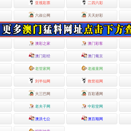
亚视彩票
二四六彩
六叔公网
天天好彩
澳彩之家
澳门彩客
澳门彩经
澳门葡京
老管家网
老顽童网
刘半仙网
救世祖网
大三巴网
百彩通网
老夫子网
中彩堂网
澳洪七公
澳百顺网