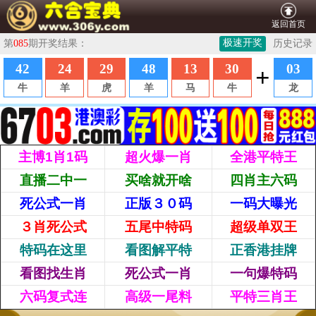
返回首页
主博1肖1码
超火爆一肖
全港平特王
直播二中一
买啥就开啥
四肖主六码
死公式一肖
正版３０码
一码大曝光
３肖死公式
五尾中特码
超级单双王
特码在这里
看图解平特
正香港挂牌
看图找生肖
死公式一肖
一句爆特码
六码复式连
高级一尾料
平特三肖王