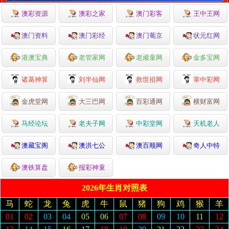
澳彩资源
澳彩之家
澳门彩客
王中王网
澳门资料
澳门彩经
澳门葡京
状元红网
港澳宝典
老管家网
老顽童网
金多宝网
诸葛神算
刘半仙网
救世祖网
掌中彩网
金虎堂网
大三巴网
百彩通网
横财富网
马经论坛
老夫子网
中彩堂网
天机老人
澳藏宝阁
澳洪七公
澳百顺网
奇人中特
澳铁算盘
报彩神童
2026年生肖对照表
马
蛇
龙
兔
虎
牛
鼠
猪
狗
鸡
猴
羊
01
02
03
04
05
06
07
08
09
10
11
12