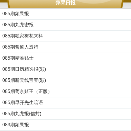
萍果日报
085期频果报
085期九龙密报
085期独家梅花来料
085期曾道人透特
085期精准贴士
085期日历精选报(彩)
085期新天线宝宝(彩)
085期葡京赌王（正版）
085期早开先生暗语
085期九龙报(信封)
083期频果报