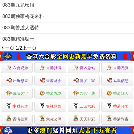
083期九龙密报
083期独家梅花来料
083期曾道人透特
083期精准贴士
下一页
1/2
上一页
六合资源
香港挂牌
特区总站
香港跑狗
旺角彩皇
香港马会
博发世家
凤凰信息
镇坛之宝
香港九龙
六合宝典
香港华人
生财有道
亚视彩票
二四六彩
香港开奖
香港创富
六叔公网
天天好彩
香港彩富