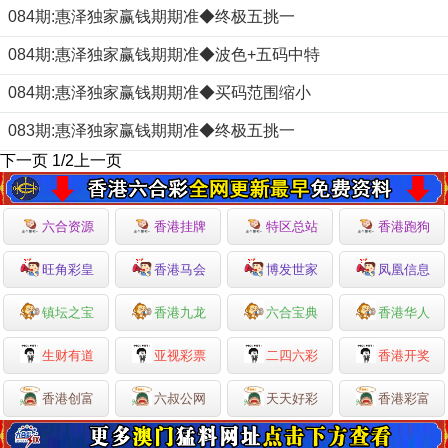
084期:惠泽独家赢钱期期准◆终极五挑一
084期:惠泽独家赢钱期期准◆波色+五码中特
084期:惠泽独家赢钱期期准◆买码范围缩小
083期:惠泽独家赢钱期期准◆终极五挑一
下一页
1/2
上一页
六合资源
香港挂牌
特区总站
香港跑狗
旺角彩皇
香港马会
博发世家
凤凰信息
镇坛之宝
香港九龙
六合宝典
香港华人
生财有道
亚视彩票
二四六彩
香港开奖
香港创富
六叔公网
天天好彩
香港彩富