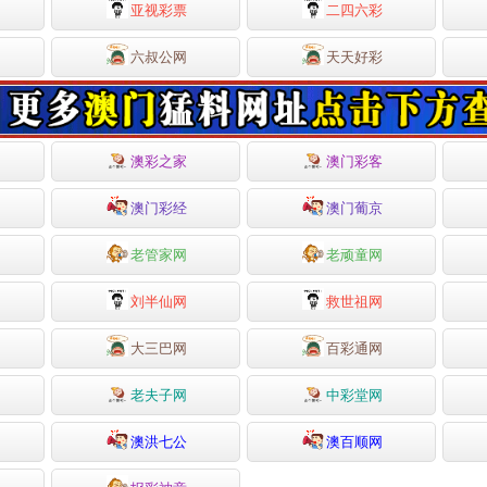
亚视彩票
二四六彩
六叔公网
天天好彩
澳彩之家
澳门彩客
澳门彩经
澳门葡京
老管家网
老顽童网
刘半仙网
救世祖网
大三巴网
百彩通网
老夫子网
中彩堂网
澳洪七公
澳百顺网