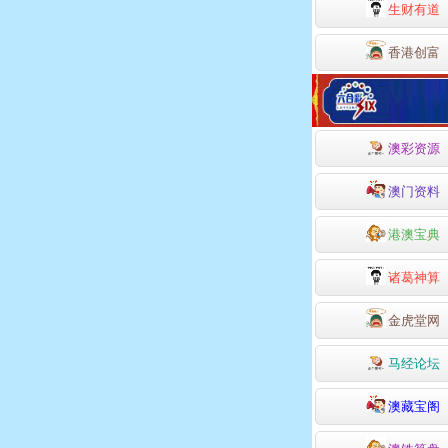
生财有道
香港创富
澳彩资源
澳门资料
港澳宝典
诸葛神算
金虎堂网
马经论坛
澳藏宝阁