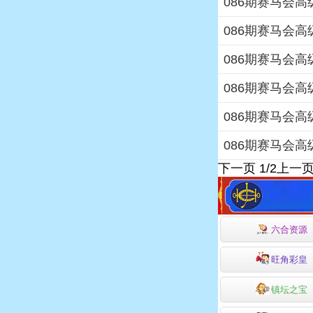
086期赛马会高
086期赛马会高
086期赛马会高
086期赛马会高
086期赛马会高
086期赛马会高
下一页
1/2
上一
六合资源
旺角彩皇
镇坛之宝