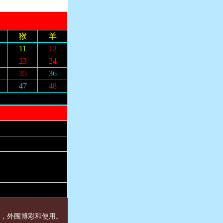
猴
羊
11
12
23
24
35
36
47
48
，外围博彩和使用。