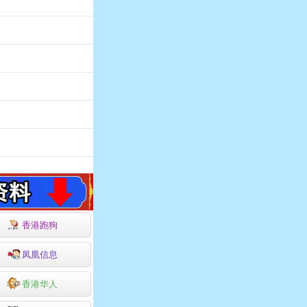
香港跑狗
凤凰信息
香港华人