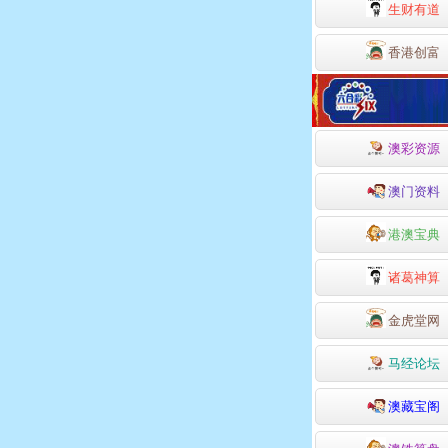
生财有道
香港创富
澳彩资源
澳门资料
港澳宝典
诸葛神算
金虎堂网
马经论坛
澳藏宝阁