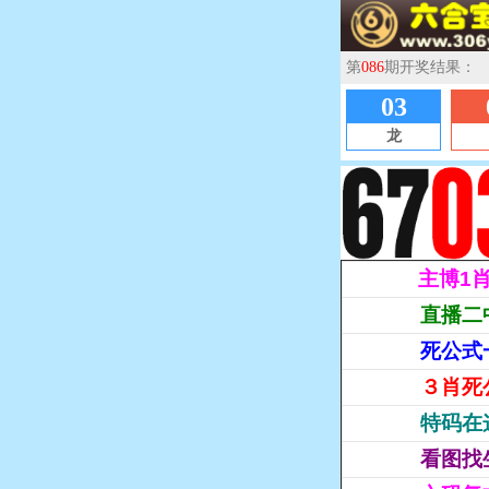
主博1
直播二
死公式
３肖死
特码在
看图找