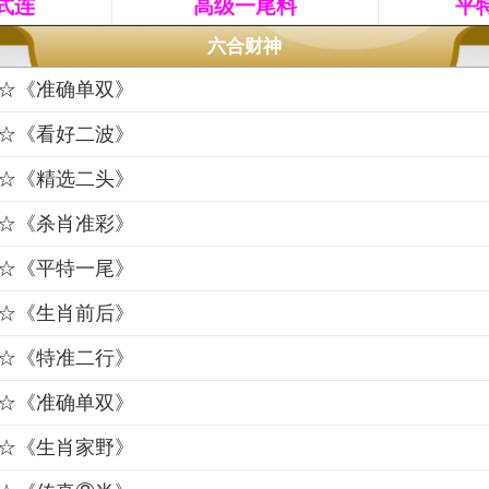
式连
高级一尾料
平
六合财神
神☆《准确单双》
神☆《看好二波》
神☆《精选二头》
神☆《杀肖准彩》
神☆《平特一尾》
神☆《生肖前后》
神☆《特准二行》
神☆《准确单双》
神☆《生肖家野》