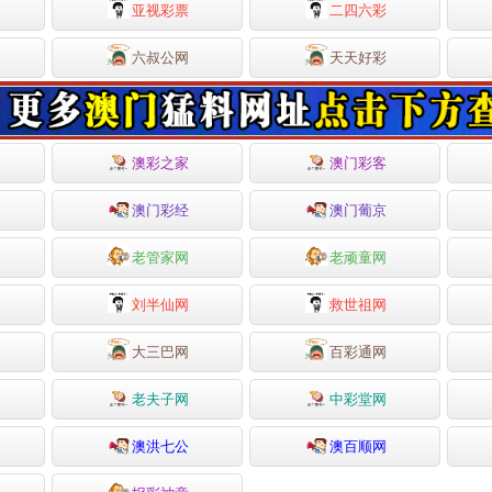
亚视彩票
二四六彩
六叔公网
天天好彩
澳彩之家
澳门彩客
澳门彩经
澳门葡京
老管家网
老顽童网
刘半仙网
救世祖网
大三巴网
百彩通网
老夫子网
中彩堂网
澳洪七公
澳百顺网