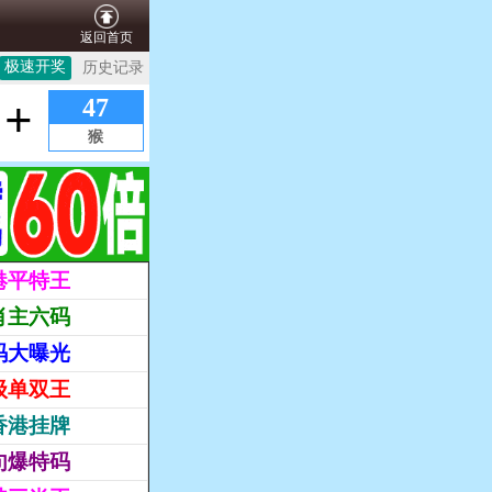
返回首页
港平特王
肖主六码
码大曝光
级单双王
香港挂牌
句爆特码