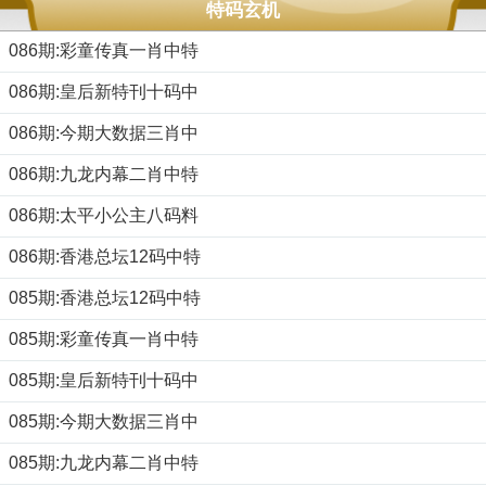
特码玄机
086期:彩童传真一肖中特
086期:皇后新特刊十码中
086期:今期大数据三肖中
086期:九龙内幕二肖中特
086期:太平小公主八码料
086期:香港总坛12码中特
085期:香港总坛12码中特
085期:彩童传真一肖中特
085期:皇后新特刊十码中
085期:今期大数据三肖中
085期:九龙内幕二肖中特