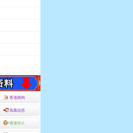
香港跑狗
凤凰信息
香港华人