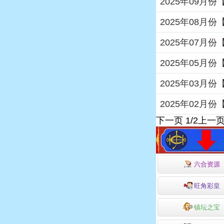
2025年09月
2025年08月
2025年07月
2025年05月
2025年03月
2025年02月
下一页
1/2
上一
六合资源
旺角彩皇
镇坛之宝