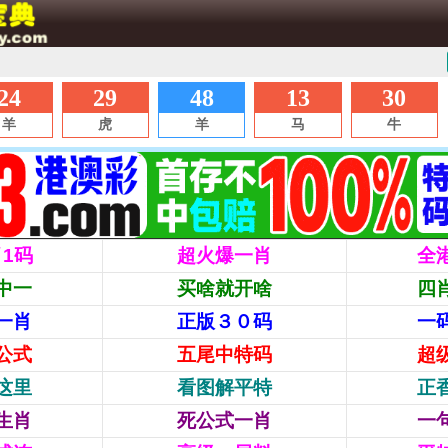
肖1码
超火爆一肖
全
中一
买啥就开啥
四
一肖
正版３０码
一
公式
五尾中特码
超
这里
看图解平特
正
生肖
死公式一肖
一