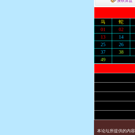
澳铁算盘
马
蛇
01
02
13
14
25
26
37
38
49
本论坛所提供的内容