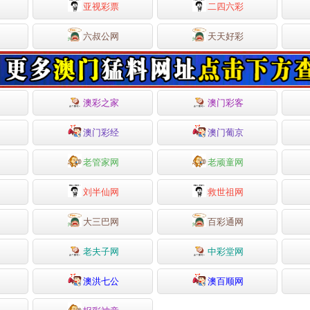
亚视彩票
二四六彩
六叔公网
天天好彩
澳彩之家
澳门彩客
澳门彩经
澳门葡京
老管家网
老顽童网
刘半仙网
救世祖网
大三巴网
百彩通网
老夫子网
中彩堂网
澳洪七公
澳百顺网