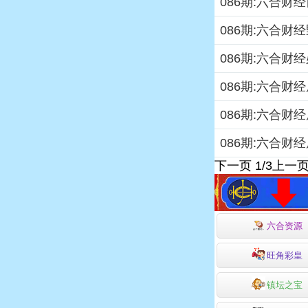
086期:六合财
086期:六合
086期:六合财
086期:六合财
086期:六合财
086期:六合
下一页
1/3
上一
六合资源
旺角彩皇
镇坛之宝