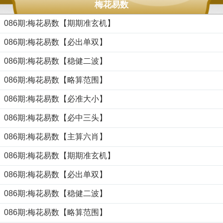
梅花易数
086期:梅花易数【期期准玄机】
086期:梅花易数【必出单双】
086期:梅花易数【稳健二波】
086期:梅花易数【略算范围】
086期:梅花易数【必准大小】
086期:梅花易数【必中三头】
086期:梅花易数【主算六肖】
086期:梅花易数【期期准玄机】
086期:梅花易数【必出单双】
086期:梅花易数【稳健二波】
086期:梅花易数【略算范围】