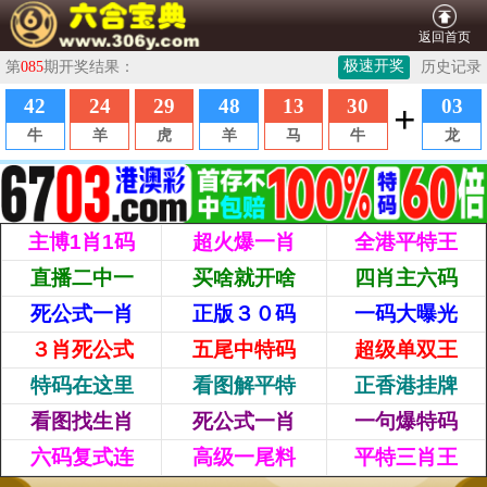
返回首页
主博1肖1码
超火爆一肖
全港平特王
直播二中一
买啥就开啥
四肖主六码
死公式一肖
正版３０码
一码大曝光
３肖死公式
五尾中特码
超级单双王
特码在这里
看图解平特
正香港挂牌
看图找生肖
死公式一肖
一句爆特码
六码复式连
高级一尾料
平特三肖王