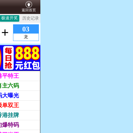
返回首页
港平特王
肖主六码
码大曝光
级单双王
香港挂牌
句爆特码