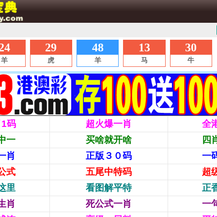
肖1码
超火爆一肖
全
中一
买啥就开啥
四
一肖
正版３０码
一
公式
五尾中特码
超
这里
看图解平特
正
生肖
死公式一肖
一