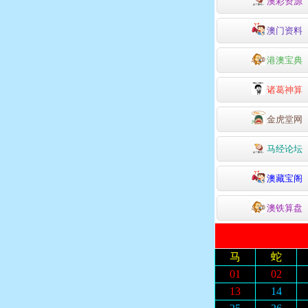
澳彩资源
澳门资料
港澳宝典
诸葛神算
金虎堂网
马经论坛
澳藏宝阁
澳铁算盘
马
蛇
01
02
13
14