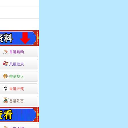
香港跑狗
凤凰信息
香港华人
香港开奖
香港彩富