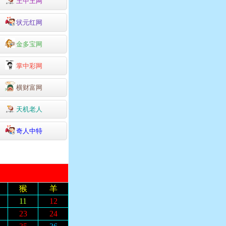
王中王网
状元红网
金多宝网
掌中彩网
横财富网
天机老人
奇人中特
猴
羊
11
12
23
24