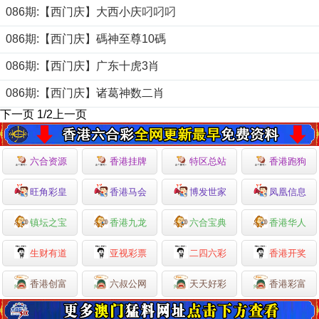
086期:【西门庆】大西小庆叼叼叼
086期:【西门庆】碼神至尊10碼
086期:【西门庆】广东十虎3肖
086期:【西门庆】诸葛神数二肖
下一页
1/2
上一页
六合资源
香港挂牌
特区总站
香港跑狗
旺角彩皇
香港马会
博发世家
凤凰信息
镇坛之宝
香港九龙
六合宝典
香港华人
生财有道
亚视彩票
二四六彩
香港开奖
香港创富
六叔公网
天天好彩
香港彩富