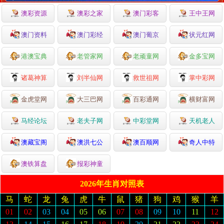
澳彩资源
澳彩之家
澳门彩客
王中王网
澳门资料
澳门彩经
澳门葡京
状元红网
港澳宝典
老管家网
老顽童网
金多宝网
诸葛神算
刘半仙网
救世祖网
掌中彩网
金虎堂网
大三巴网
百彩通网
横财富网
马经论坛
老夫子网
中彩堂网
天机老人
澳藏宝阁
澳洪七公
澳百顺网
奇人中特
澳铁算盘
报彩神童
2026年生肖对照表
马
蛇
龙
兔
虎
牛
鼠
猪
狗
鸡
猴
羊
01
02
03
04
05
06
07
08
09
10
11
12