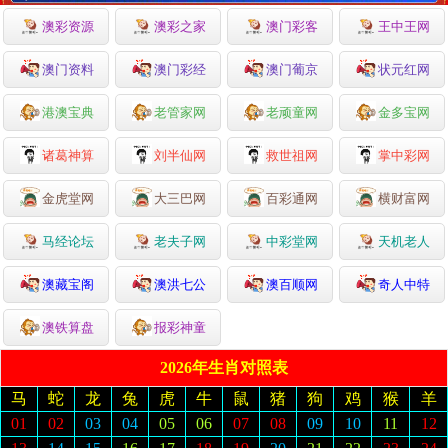
澳彩资源
澳彩之家
澳门彩客
王中王网
澳门资料
澳门彩经
澳门葡京
状元红网
港澳宝典
老管家网
老顽童网
金多宝网
诸葛神算
刘半仙网
救世祖网
掌中彩网
金虎堂网
大三巴网
百彩通网
横财富网
马经论坛
老夫子网
中彩堂网
天机老人
澳藏宝阁
澳洪七公
澳百顺网
奇人中特
澳铁算盘
报彩神童
2026年生肖对照表
马
蛇
龙
兔
虎
牛
鼠
猪
狗
鸡
猴
羊
01
02
03
04
05
06
07
08
09
10
11
12