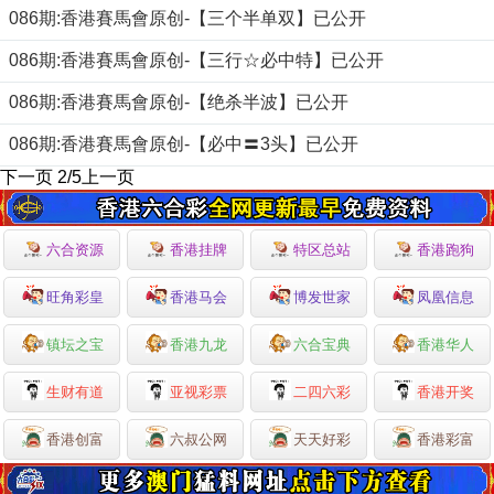
086期:香港賽馬會原创-【三个半单双】已公开
086期:香港賽馬會原创-【三行☆必中特】已公开
086期:香港賽馬會原创-【绝杀半波】已公开
086期:香港賽馬會原创-【必中〓3头】已公开
下一页
2/5
上一页
六合资源
香港挂牌
特区总站
香港跑狗
旺角彩皇
香港马会
博发世家
凤凰信息
镇坛之宝
香港九龙
六合宝典
香港华人
生财有道
亚视彩票
二四六彩
香港开奖
香港创富
六叔公网
天天好彩
香港彩富