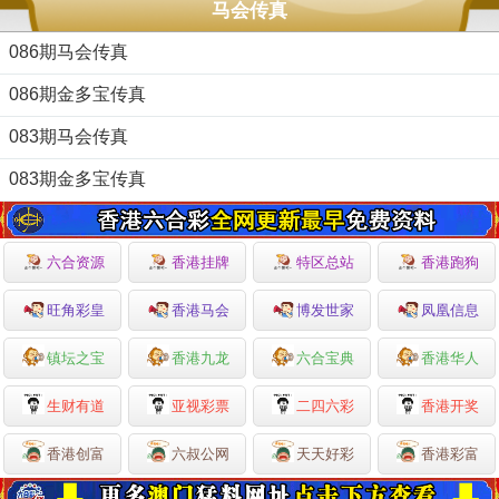
马会传真
086期马会传真
086期金多宝传真
083期马会传真
083期金多宝传真
六合资源
香港挂牌
特区总站
香港跑狗
旺角彩皇
香港马会
博发世家
凤凰信息
镇坛之宝
香港九龙
六合宝典
香港华人
生财有道
亚视彩票
二四六彩
香港开奖
香港创富
六叔公网
天天好彩
香港彩富