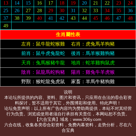
13
14
15
16
17
18
19
20
21
22
23
24
25
26
27
28
29
30
31
32
33
34
35
36
37
38
39
40
41
42
43
44
45
46
47
48
49
生肖屬性表
左肖：鼠牛龍蛇猴雞 右肖：虎兔馬羊狗豬
前肖：鼠牛虎兔龍蛇 後肖：馬羊猴雞狗豬
天肖：兔馬猴豬牛龍 地肖：蛇羊雞狗鼠虎
陰肖：鼠龍馬蛇狗豬 陽肖：雞兔牛羊虎猴
野獸：猴蛇龍兔虎鼠 家畜：羊馬牛豬狗雞
说明
本论坛所提供的内容、资料、图片和资讯，只应用在合法的⑥合彩资
料探讨，暂不适用于其它，外围博彩和使用。特此声明！
论坛免责声明：以上所有广告内容均为赞助商提供，本站不对其经营
行为负责。浏览或使用者须自行承担有关责任，本网站恕不负责。
【六合宝典】域名：www.306y.com
六合在线，收集各类⑥合彩资料，免费内幕资料，走势分析，尽在六
合宝典