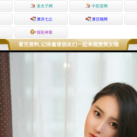
老夫子网
中彩堂网
澳洪七公
澳百顺网
报彩神童
看完资料,记得邀请朋友们一起来观赏美女哦