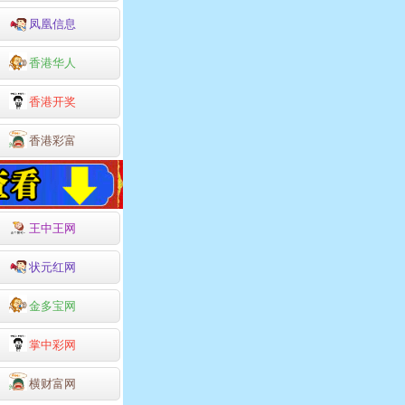
凤凰信息
香港华人
香港开奖
香港彩富
王中王网
状元红网
金多宝网
掌中彩网
横财富网