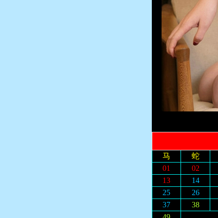
马
蛇
01
02
13
14
25
26
37
38
49