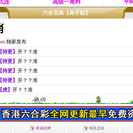
式连
高级一尾料
平
六合宝典【高手贴】
肖
om
独家发布
【待更】
开？？准
【待更】
开？？准
【待更】
开？？准
【待更】
开？？准
【虎】
开？？准
香港挂牌
特区总站