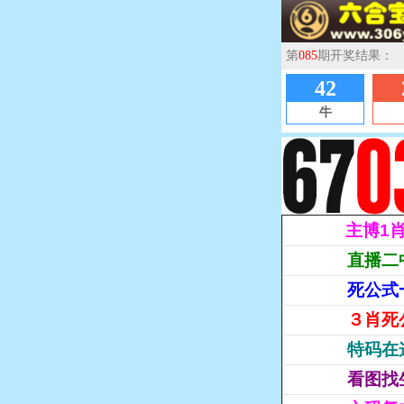
主博1
直播二
死公式
３肖死
特码在
看图找