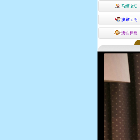
马经论坛
澳藏宝阁
澳铁算盘