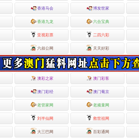
香港马会
博发世家
香港九龙
六合宝典
亚视彩票
二四六彩
六叔公网
天天好彩
澳彩之家
澳门彩客
澳门彩经
澳门葡京
老管家网
老顽童网
刘半仙网
救世祖网
大三巴网
百彩通网