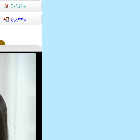
天机老人
奇人中特