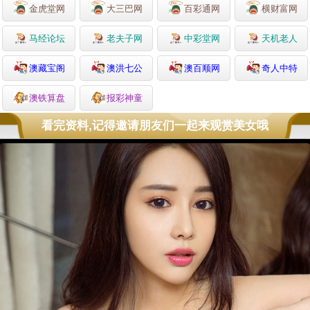
金虎堂网
大三巴网
百彩通网
横财富网
马经论坛
老夫子网
中彩堂网
天机老人
澳藏宝阁
澳洪七公
澳百顺网
奇人中特
澳铁算盘
报彩神童
看完资料,记得邀请朋友们一起来观赏美女哦