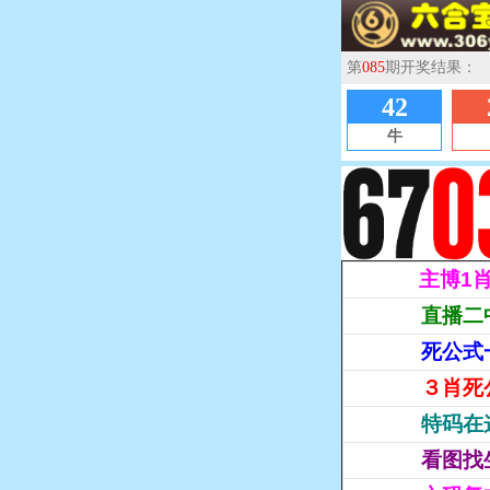
主博1
直播二
死公式
３肖死
特码在
看图找