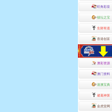
旺角彩皇
镇坛之宝
生财有道
香港创富
澳彩资源
澳门资料
港澳宝典
诸葛神算
金虎堂网