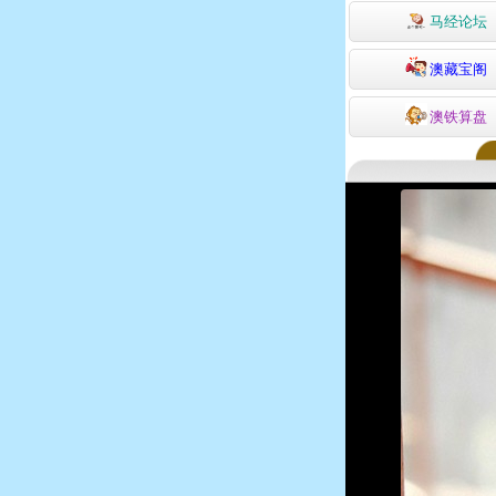
马经论坛
澳藏宝阁
澳铁算盘