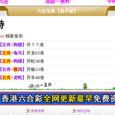
式连
高级一尾料
平
六合宝典【高手贴】
特
om
独家发布
【左肖+狗猪】
开？？准
【
左肖
+兔马】
开龙03准
【
左肖
+狗猪】
开蛇38准
【右肖+
猴
鸡】
开猴23准
【
右肖
+龙蛇】
开羊48准
香港挂牌
特区总站