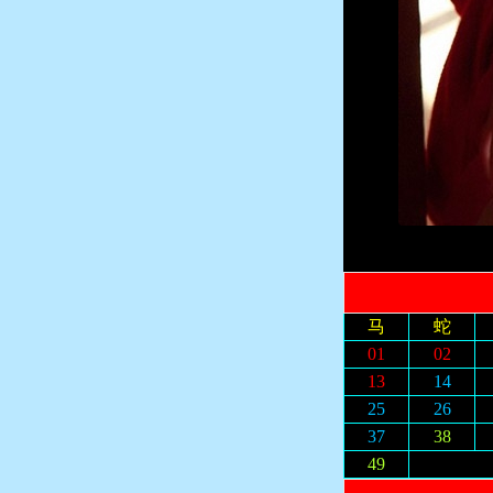
马
蛇
01
02
13
14
25
26
37
38
49