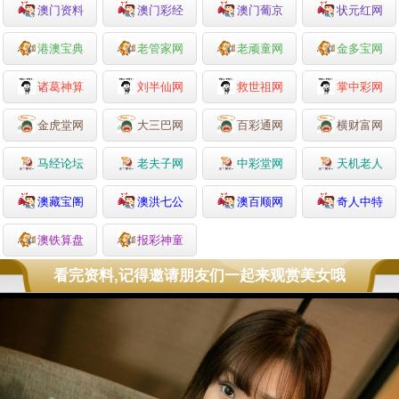
澳门资料
澳门彩经
澳门葡京
状元红网
港澳宝典
老管家网
老顽童网
金多宝网
诸葛神算
刘半仙网
救世祖网
掌中彩网
金虎堂网
大三巴网
百彩通网
横财富网
马经论坛
老夫子网
中彩堂网
天机老人
澳藏宝阁
澳洪七公
澳百顺网
奇人中特
澳铁算盘
报彩神童
看完资料,记得邀请朋友们一起来观赏美女哦