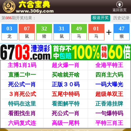
返回首页
主博1肖1码
超火爆一肖
全港平特王
直播二中一
买啥就开啥
四肖主六码
死公式一肖
正版３０码
一码大曝光
３肖死公式
五尾中特码
超级单双王
特码在这里
看图解平特
正香港挂牌
看图找生肖
死公式一肖
一句爆特码
六码复式连
高级一尾料
平特三肖王