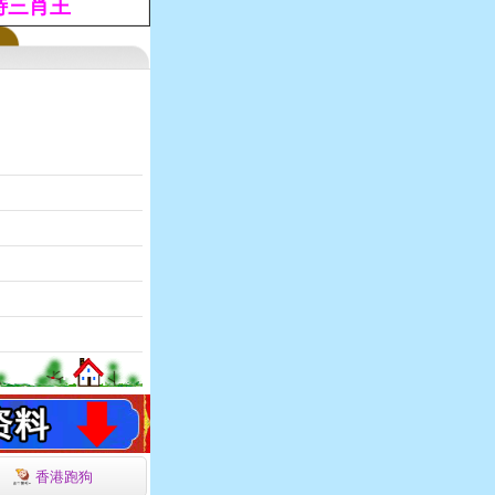
特三肖王
香港跑狗