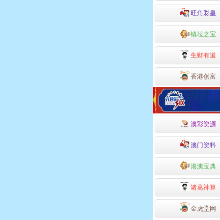
旺角彩皇
镇坛之宝
生财有道
香港创富
澳彩资源
澳门资料
港澳宝典
诸葛神算
金虎堂网