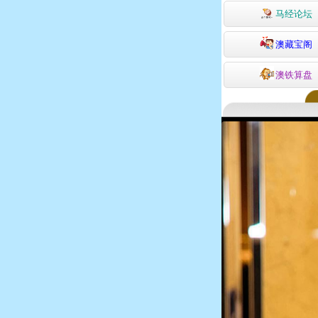
马经论坛
澳藏宝阁
澳铁算盘