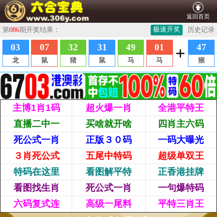
返回首页
主博1肖1码
超火爆一肖
全港平特王
直播二中一
买啥就开啥
四肖主六码
死公式一肖
正版３０码
一码大曝光
３肖死公式
五尾中特码
超级单双王
特码在这里
看图解平特
正香港挂牌
看图找生肖
死公式一肖
一句爆特码
六码复式连
高级一尾料
平特三肖王