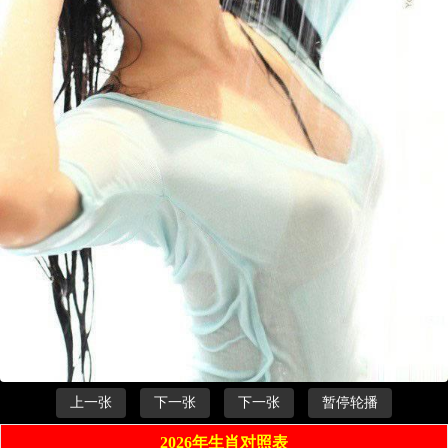
上一张
下一张
下一张
暂停轮播
2026年生肖对照表