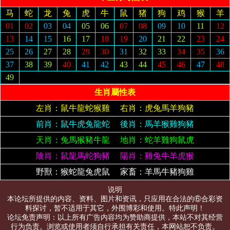
马
蛇
龙
兔
虎
牛
鼠
猪
狗
鸡
猴
羊
01
02
03
04
05
06
07
08
09
10
11
12
13
14
15
16
17
18
19
20
21
22
23
24
25
26
27
28
29
30
31
32
33
34
35
36
37
38
39
40
41
42
43
44
45
46
47
48
49
生肖屬性表
左肖：鼠牛龍蛇猴雞 右肖：虎兔馬羊狗豬
前肖：鼠牛虎兔龍蛇 後肖：馬羊猴雞狗豬
天肖：兔馬猴豬牛龍 地肖：蛇羊雞狗鼠虎
陰肖：鼠龍馬蛇狗豬 陽肖：雞兔牛羊虎猴
野獸：猴蛇龍兔虎鼠 家畜：羊馬牛豬狗雞
说明
本论坛所提供的内容、资料、图片和资讯，只应用在合法的⑥合彩资
料探讨，暂不适用于其它，外围博彩和使用。特此声明！
论坛免责声明：以上所有广告内容均为赞助商提供，本站不对其经营
行为负责。浏览或使用者须自行承担有关责任，本网站恕不负责。