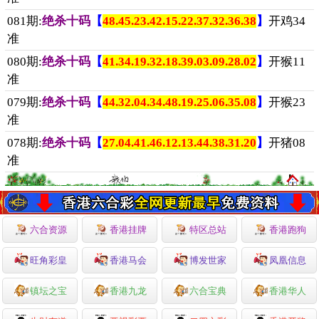
081期:
绝杀十码
【
48.45.23.42.15.22.37.32.36.38
】
开鸡34
准
080期:
绝杀十码
【
41.34.19.32.18.39.03.09.28.02
】
开猴11
准
079期:
绝杀十码
【
44.32.04.34.48.19.25.06.35.08
】
开猴23
准
078期:
绝杀十码
【
27.04.41.46.12.13.44.38.31.20
】
开猪08
准
六合资源
香港挂牌
特区总站
香港跑狗
旺角彩皇
香港马会
博发世家
凤凰信息
镇坛之宝
香港九龙
六合宝典
香港华人