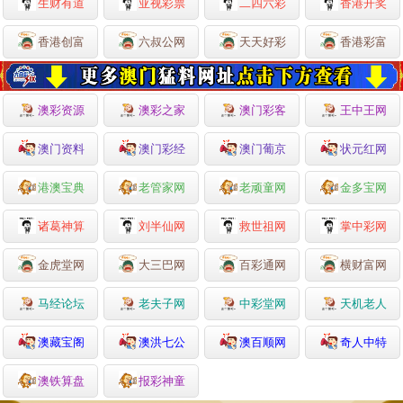
生财有道
亚视彩票
二四六彩
香港开奖
香港创富
六叔公网
天天好彩
香港彩富
澳彩资源
澳彩之家
澳门彩客
王中王网
澳门资料
澳门彩经
澳门葡京
状元红网
港澳宝典
老管家网
老顽童网
金多宝网
诸葛神算
刘半仙网
救世祖网
掌中彩网
金虎堂网
大三巴网
百彩通网
横财富网
马经论坛
老夫子网
中彩堂网
天机老人
澳藏宝阁
澳洪七公
澳百顺网
奇人中特
澳铁算盘
报彩神童