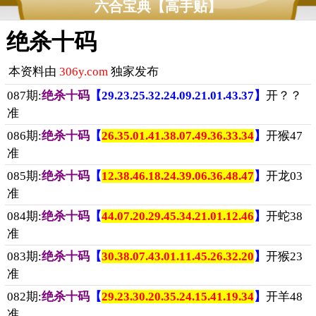
六合宝典【高手贴】
绝杀十码
本资料由
306y.com
独家发布
087期:
绝杀十码
【29.23.25.32.24.09.21.01.43.37】
开？？
准
086期:
绝杀十码
【
26.35.01.41.38.07.49.36.33.34
】
开猴47
准
085期:
绝杀十码
【
12.38.46.18.24.39.06.36.48.47
】
开龙03
准
084期:
绝杀十码
【
44.07.20.29.45.34.21.01.12.46
】
开蛇38
准
083期:
绝杀十码
【
30.38.07.43.01.11.45.26.32.20
】
开猴23
准
082期:
绝杀十码
【
29.23.30.20.35.24.15.41.19.34
】
开羊48
准