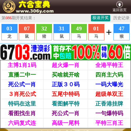
返回首页
主博1肖1码
超火爆一肖
全港平特王
直播二中一
买啥就开啥
四肖主六码
死公式一肖
正版３０码
一码大曝光
３肖死公式
五尾中特码
超级单双王
特码在这里
看图解平特
正香港挂牌
看图找生肖
死公式一肖
一句爆特码
六码复式连
高级一尾料
平特三肖王