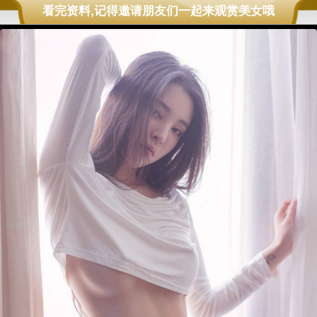
看完资料,记得邀请朋友们一起来观赏美女哦