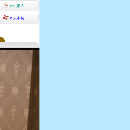
天机老人
奇人中特