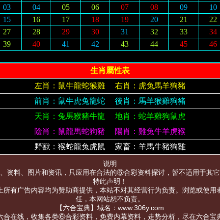
03
04
05
06
07
08
09
10
15
16
17
18
19
20
21
22
27
28
29
30
31
32
33
34
39
40
41
42
43
44
45
46
生肖屬性表
左肖：鼠牛龍蛇猴雞 右肖：虎兔馬羊狗豬
前肖：鼠牛虎兔龍蛇 後肖：馬羊猴雞狗豬
天肖：兔馬猴豬牛龍 地肖：蛇羊雞狗鼠虎
陰肖：鼠龍馬蛇狗豬 陽肖：雞兔牛羊虎猴
野獸：猴蛇龍兔虎鼠 家畜：羊馬牛豬狗雞
说明
、资料、图片和资讯，只应用在合法的⑥合彩资料探讨，暂不适用于其它
特此声明！
上所有广告内容均为赞助商提供，本站不对其经营行为负责。浏览或使用
任，本网站恕不负责。
【六合宝典】域名：www.306y.com
六合在线，收集各类⑥合彩资料，免费内幕资料，走势分析，尽在六合宝