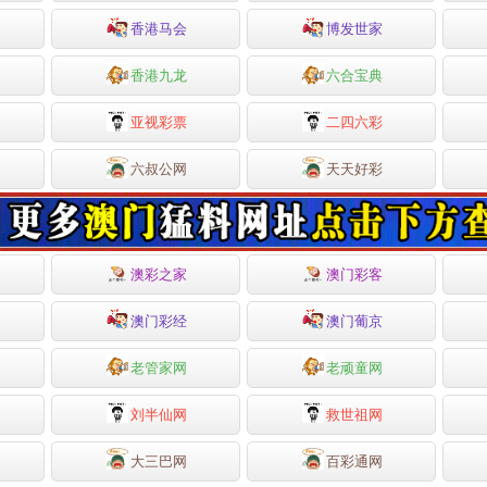
香港马会
博发世家
香港九龙
六合宝典
亚视彩票
二四六彩
六叔公网
天天好彩
澳彩之家
澳门彩客
澳门彩经
澳门葡京
老管家网
老顽童网
刘半仙网
救世祖网
大三巴网
百彩通网