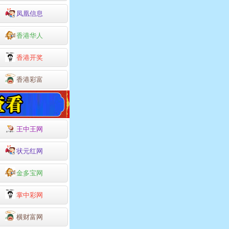
凤凰信息
香港华人
香港开奖
香港彩富
王中王网
状元红网
金多宝网
掌中彩网
横财富网