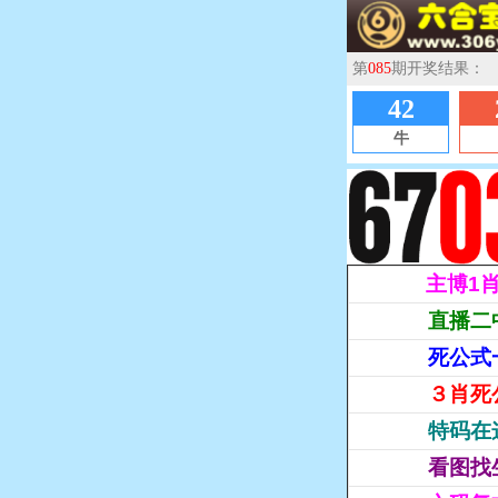
主博1
直播二
死公式
３肖死
特码在
看图找