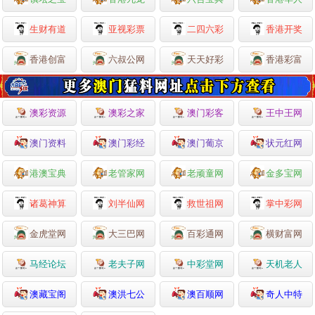
生财有道
亚视彩票
二四六彩
香港开奖
香港创富
六叔公网
天天好彩
香港彩富
澳彩资源
澳彩之家
澳门彩客
王中王网
澳门资料
澳门彩经
澳门葡京
状元红网
港澳宝典
老管家网
老顽童网
金多宝网
诸葛神算
刘半仙网
救世祖网
掌中彩网
金虎堂网
大三巴网
百彩通网
横财富网
马经论坛
老夫子网
中彩堂网
天机老人
澳藏宝阁
澳洪七公
澳百顺网
奇人中特