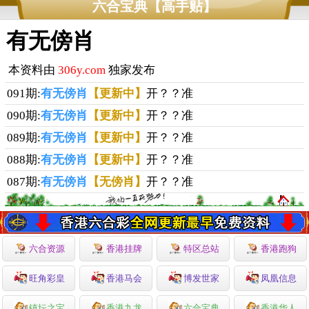
六合宝典【高手贴】
有无傍肖
本资料由
306y.com
独家发布
091期:
有无傍肖
【更新中】
开？？准
090期:
有无傍肖
【更新中】
开？？准
089期:
有无傍肖
【更新中】
开？？准
088期:
有无傍肖
【更新中】
开？？准
087期:
有无傍肖
【无傍肖】
开？？准
六合资源
香港挂牌
特区总站
香港跑狗
旺角彩皇
香港马会
博发世家
凤凰信息
镇坛之宝
香港九龙
六合宝典
香港华人