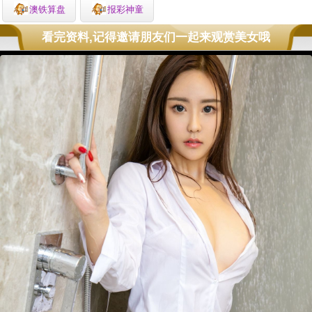
澳铁算盘
报彩神童
看完资料,记得邀请朋友们一起来观赏美女哦