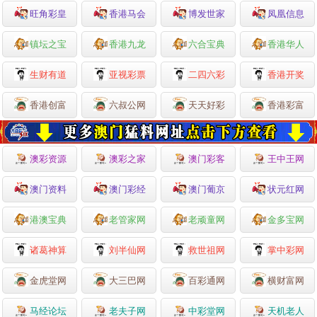
旺角彩皇
香港马会
博发世家
凤凰信息
镇坛之宝
香港九龙
六合宝典
香港华人
生财有道
亚视彩票
二四六彩
香港开奖
香港创富
六叔公网
天天好彩
香港彩富
澳彩资源
澳彩之家
澳门彩客
王中王网
澳门资料
澳门彩经
澳门葡京
状元红网
港澳宝典
老管家网
老顽童网
金多宝网
诸葛神算
刘半仙网
救世祖网
掌中彩网
金虎堂网
大三巴网
百彩通网
横财富网
马经论坛
老夫子网
中彩堂网
天机老人