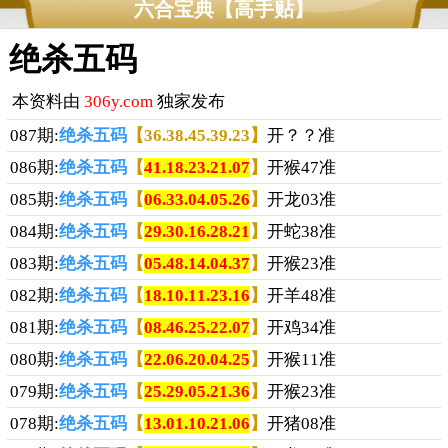
六合宝典【高手贴】
绝杀五码
本资料由
306y.com
独家发布
087期:
绝杀五码
【36.38.45.39.23】
开？？准
086期:
绝杀五码
【
41.18.23.21.07
】
开猴47准
085期:
绝杀五码
【
06.33.04.05.26
】
开龙03准
084期:
绝杀五码
【
29.30.16.28.21
】
开蛇38准
083期:
绝杀五码
【
05.48.14.04.37
】
开猴23准
082期:
绝杀五码
【
18.10.11.23.16
】
开羊48准
081期:
绝杀五码
【
08.46.25.22.07
】
开鸡34准
080期:
绝杀五码
【
22.06.20.04.25
】
开猴11准
079期:
绝杀五码
【
25.29.05.21.36
】
开猴23准
078期:
绝杀五码
【
13.01.10.21.06
】
开猪08准