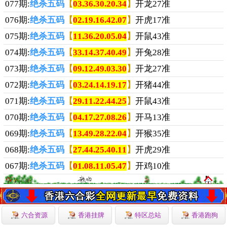
077期:
绝杀五码
【
03.36.30.20.34
】
开龙27准
076期:
绝杀五码
【
02.19.16.42.07
】
开虎17准
075期:
绝杀五码
【
11.36.20.05.04
】
开鼠43准
074期:
绝杀五码
【
33.14.37.40.49
】
开兔28准
073期:
绝杀五码
【
09.12.49.03.30
】
开龙27准
072期:
绝杀五码
【
03.24.14.19.17
】
开猪44准
071期:
绝杀五码
【
29.11.22.44.25
】
开鼠43准
070期:
绝杀五码
【
04.17.27.08.26
】
开马13准
069期:
绝杀五码
【
13.49.28.22.04
】
开猴35准
068期:
绝杀五码
【
27.44.25.40.11
】
开虎29准
067期:
绝杀五码
【
01.08.11.05.47
】
开鸡10准
六合资源
香港挂牌
特区总站
香港跑狗