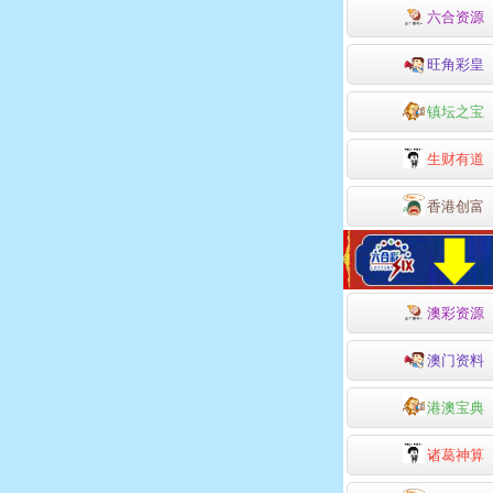
六合资源
旺角彩皇
镇坛之宝
生财有道
香港创富
澳彩资源
澳门资料
港澳宝典
诸葛神算