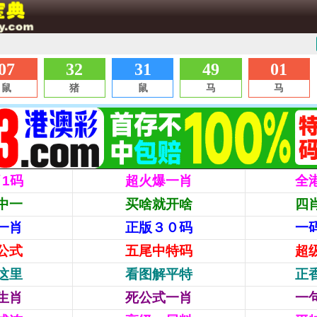
肖1码
超火爆一肖
全
中一
买啥就开啥
四
一肖
正版３０码
一
公式
五尾中特码
超
这里
看图解平特
正
生肖
死公式一肖
一