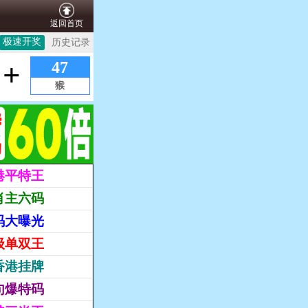
返回首页
港平特王
肖主六码
码大曝光
级单双王
香港挂牌
句爆特码