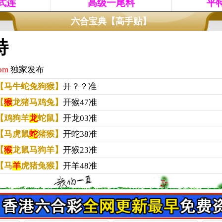
式连
高级一尾料
平
六合宝典【高手贴】
特
om
独家发布
【马牛蛇兔狗猴】
开？？准
【
猴
龙猪马鸡兔】
开猴47准
【鸡狗羊
龙
蛇鼠】
开龙03准
【马虎鼠
蛇
猪猴】
开蛇38准
【
猴
龙鼠马狗羊】
开猴23准
【马
羊
虎猪兔猴】
开羊48准