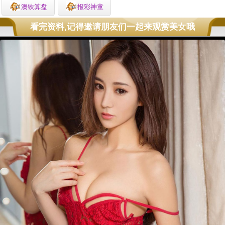
澳铁算盘
报彩神童
看完资料,记得邀请朋友们一起来观赏美女哦