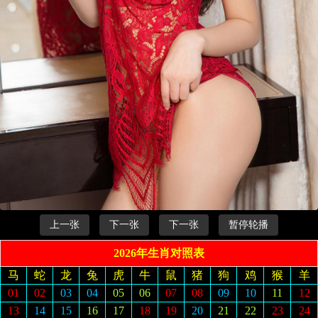
上一张
下一张
下一张
暂停轮播
2026年生肖对照表
马
蛇
龙
兔
虎
牛
鼠
猪
狗
鸡
猴
羊
01
02
03
04
05
06
07
08
09
10
11
12
13
14
15
16
17
18
19
20
21
22
23
24