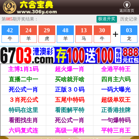
返回首页
主博1肖1码
超火爆一肖
全港平特王
直播二中一
买啥就开啥
四肖主六码
死公式一肖
正版３０码
一码大曝光
３肖死公式
五尾中特码
超级单双王
特码在这里
看图解平特
正香港挂牌
看图找生肖
死公式一肖
一句爆特码
六码复式连
高级一尾料
平特三肖王