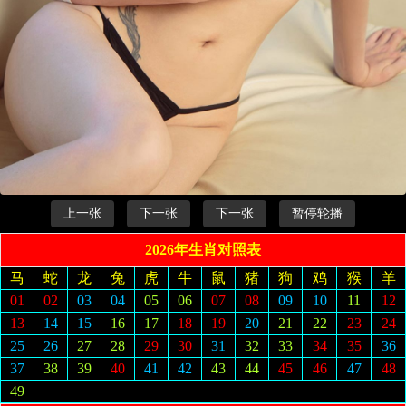
上一张
下一张
下一张
暂停轮播
2026年生肖对照表
马
蛇
龙
兔
虎
牛
鼠
猪
狗
鸡
猴
羊
01
02
03
04
05
06
07
08
09
10
11
12
13
14
15
16
17
18
19
20
21
22
23
24
25
26
27
28
29
30
31
32
33
34
35
36
37
38
39
40
41
42
43
44
45
46
47
48
49