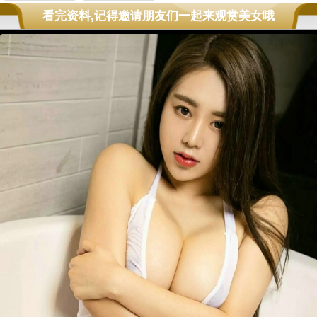
看完资料,记得邀请朋友们一起来观赏美女哦