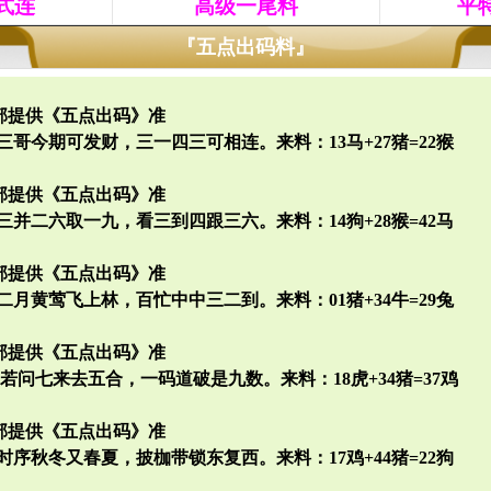
式连
高级一尾料
平
『五点出码料』
总部提供《五点出码》准
：三哥今期可发财，三一四三可相连。来料：13马+27猪=22猴
总部提供《五点出码》准
：三并二六取一九，看三到四跟三六。来料：14狗+28猴=42马
总部提供《五点出码》准
：二月黄莺飞上林，百忙中中三二到。来料：01猪+34牛=29兔
总部提供《五点出码》准
： 若问七来去五合，一码道破是九数。来料：18虎+34猪=37鸡
总部提供《五点出码》准
：时序秋冬又春夏，披枷带锁东复西。来料：17鸡+44猪=22狗