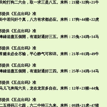
：关蛇打狗二六合，取一求三是八五。来料：21猪+32狗=21牛
总部提供《五点出码》准
：卦中若问奸个真，八方有求都必应。来料：17狗+44猪=22虎
总部提供《五点出码》准
：捧綠追盡五個開，有道財通好三五。来料：25兔+24鸡=14马
总部提供《五点出码》准
：常赌未必全尽输，平心静气可和详。来料：21羊+01鸡=49牛
总部提供《五点出码》准
：捧綠追盡五個開，有道財通好三四。来料：25羊+24鸡=14马
总部提供《五点出码》准
：马儿飞奔闯六关，龙在龙宫多自在。来料：12羊+23猴=44兔
总部提供《五点出码》准
：二五得码三七跟，六二中特三九来。来料：09鸡+21虎=47猪