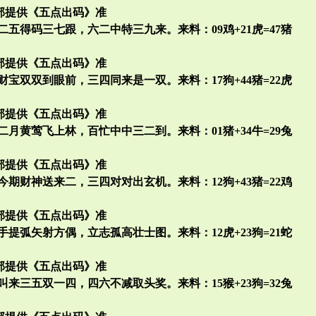
总部提供《五点出码》准
：二五得码三七跟，六二中特三九来。来料：09鸡+21虎=47猪
总部提供《五点出码》准
：财宝双双到眼前，三四同来是一双。来料：17狗+44猪=22虎
总部提供《五点出码》准
：二月黄莺飞上林，百忙中中三二到。来料：01猪+34牛=29兔
总部提供《五点出码》准
：今期财神送来二，三四对对出玄机。来料：12狗+43猪=22鸡
总部提供《五点出码》准
：手提弧矢射方偶，立志孤高壮士图。来料：12虎+23狗=21蛇
总部提供《五点出码》准
：叫来三五双一四，四六不减取头奖。来料：15猴+23狗=32兔