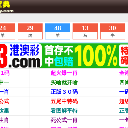
肖1码
超火爆一肖
全
中一
买啥就开啥
四
一肖
正版３０码
一
公式
五尾中特码
超
这里
看图解平特
正
生肖
死公式一肖
一