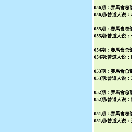
056期：赛馬會
056期:曾道人说
055期：赛馬會总
055期:曾道人说
054期：赛馬會
054期:曾道人说
053期：赛馬會
053期:曾道人说
052期：赛馬會
052期:曾道人说
051期：赛馬會
051期:曾道人说