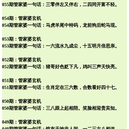
055期管家婆一句话：三零伴左又伴右，二四同开富不轻。
054期：管家婆玄机
054期管家婆一句话：马虎羊尾中特码，龙前狗后蛇马现。
053期：管家婆玄机
053期管家婆一句话：一六流水九成尘，十五明月倍思亲。
052期：管家婆玄机
052期管家婆一句话：猪哥好色贬下凡，鸡叫三声天快亮。
051期：管家婆玄机
051期管家婆一句话：生肖定在三六数，合数看好四十七。
050期：管家婆玄机
050期管家婆一句话：三八跟上起相陪。笑脸相迎贵宾知。
049期：管家婆玄机
049期管家婆一句话：惊有天地非人间，一二三六八相连。