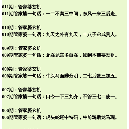
011期：管家婆玄机
011期管家婆一句话：一二不离三中间，东风一来三后走。
010期：管家婆玄机
010期管家婆一句话：九天之外有九天，十八子弟成贵人。
009期：管家婆玄机
009期管家婆一句话：龙在龙宫多自在，鼠到本期要发财。
008期：管家婆玄机
008期管家婆一句话：牛头马面辨分明，二七后数三加五。
007期：管家婆玄机
007期管家婆一句话：口令一下三九齐，不管三七二使一。
006期：管家婆玄机
006期管家婆一句话：虎头蛇尾中特码，牛前鸡后龙马现。