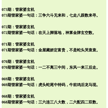
073期：管家婆玄机
073期管家婆一句话：三争六斗无来和，七走八跟数来寻。
072期：管家婆玄机
072期管家婆一句话：在天上脚落地，神算金牌玄空数。
071期：管家婆玄机
071期管家婆一句话：金屋藏娇定富贵，不是蛇头哭衰衰。
070期：管家婆玄机
070期管家婆一句话：一二不离三中间，东风一来三后走。
069期：管家婆玄机
069期管家婆一句话：虎头蛇尾中特码，牛前鸡后龙马现。
068期：管家婆玄机
068期管家婆一句话：三六连三八大数，二六配四二双数。