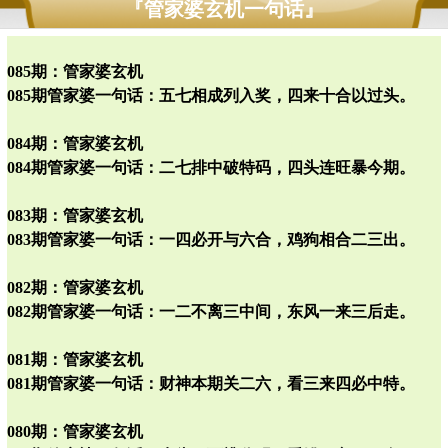
『管家婆玄机一句话』
085期：管家婆玄机
085期管家婆一句话：五七相成列入奖，四来十合以过头。
084期：管家婆玄机
084期管家婆一句话：二七排中破特码，四头连旺暴今期。
083期：管家婆玄机
083期管家婆一句话：一四必开与六合，鸡狗相合二三出。
082期：管家婆玄机
082期管家婆一句话：一二不离三中间，东风一来三后走。
081期：管家婆玄机
081期管家婆一句话：财神本期关二六，看三来四必中特。
080期：管家婆玄机