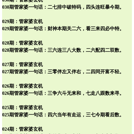
030期管家婆一句话：二七排中破特码，四头连旺暴今期。
029期：管家婆玄机
029期管家婆一句话：财神本期关二六，看三来四必中特。
028期：管家婆玄机
028期管家婆一句话：三六连三八大数，二六配四二双数。
027期：管家婆玄机
027期管家婆一句话：三零伴左又伴右，二四同开富不轻。
026期：管家婆玄机
026期管家婆一句话：三争六斗无来和，七走八跟数来寻。
025期：管家婆玄机
025期管家婆一句话：四六当年有走运，三七今期看后数。
024期：管家婆玄机