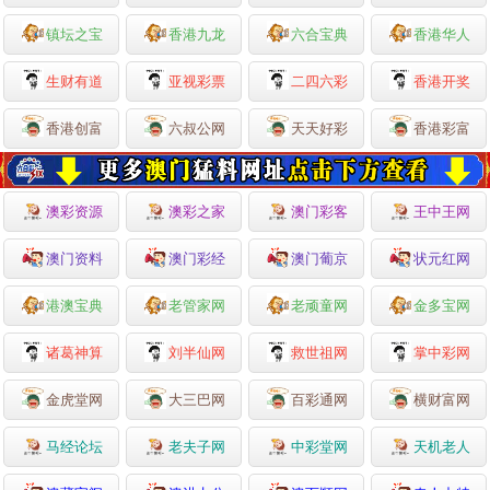
镇坛之宝
香港九龙
六合宝典
香港华人
生财有道
亚视彩票
二四六彩
香港开奖
香港创富
六叔公网
天天好彩
香港彩富
澳彩资源
澳彩之家
澳门彩客
王中王网
澳门资料
澳门彩经
澳门葡京
状元红网
港澳宝典
老管家网
老顽童网
金多宝网
诸葛神算
刘半仙网
救世祖网
掌中彩网
金虎堂网
大三巴网
百彩通网
横财富网
马经论坛
老夫子网
中彩堂网
天机老人