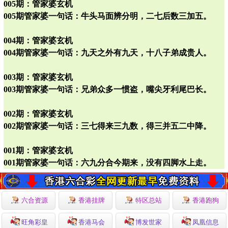
005期：管家婆玄机
005期管家婆一句话：牛头马面辨分明，二七后数三加五。
004期：管家婆玄机
004期管家婆一句话：九天之外有九天，十八子弟成贵人。
003期：管家婆玄机
003期管家婆一句话：兄弟众多一惯盗，嘴尖牙利尾巴长。
002期：管家婆玄机
002期管家婆一句话：三七得来三九数，得三并五二中降。
001期：管家婆玄机
001期管家婆一句话：六九分合今期来，没有四脚水上走。
六合资源
香港挂牌
特区总站
香港跑狗
旺角彩皇
香港马会
博发世家
凤凰信息