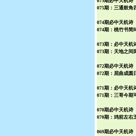
075期必中天机诗
075期：三通鼓
074期必中天机诗
074期：桃竹书简
073期：必中天机
073期：天地之
072期必中天机诗
072期：屈曲成
071期：必中天机
071期：三哥今期
070期必中天机诗
070期：鸡前左右
069期必中天机诗