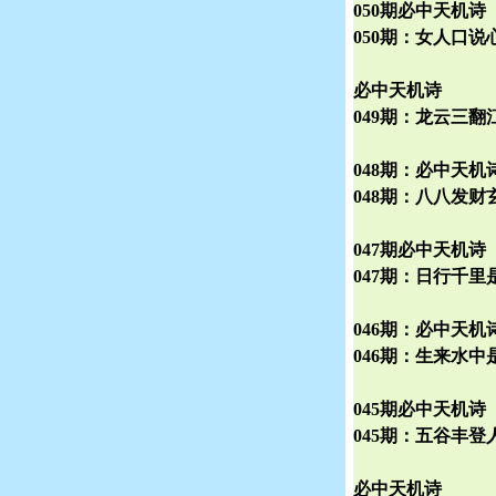
050期必中天机诗
050期：女人口
必中天机诗
049期：龙云三
048期：必中天机
048期：八八发
047期必中天机诗
047期：日行千里
046期：必中天机
046期：生来水
045期必中天机诗
045期：五谷丰
必中天机诗