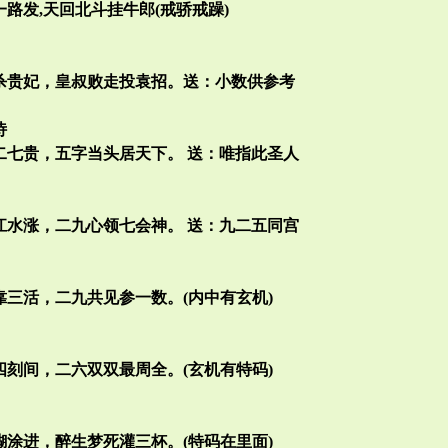
一路发,天回北斗挂牛郎(戒骄戒躁)
凶杀贵妃，皇叔败走投袁招。送：小数供参考
诗
连二七贵，五字当头居天下。 送：唯指此圣人
翻江水涨，二九心领七会神。 送：九二五同宫
七靠三活，二九共见参一数。(内中有玄机)
到四刻间，二六双双最周全。(玄机有特码)
得糊涂进，醉生梦死灌三杯。(特码在里面)