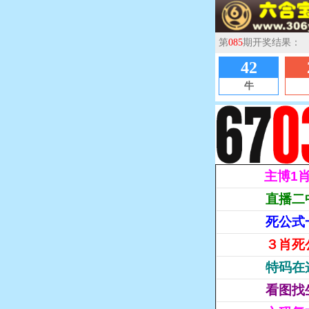
主博1
直播二
死公式
３肖死
特码在
看图找