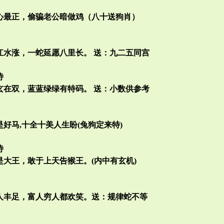
说心最正，偷骗老公暗做鸡（八十送狗肖）
翻江水涨，一蛇延愿八里长。 送：九二五同宫
诗
财玄在双，蓝蓝绿绿有特码。 送：小数供参考
是好马,十全十美人生盼(兔狗定来特)
诗
中是大王，敢于上天告猴王。(内中有玄机)
登人丰足，富人穷人都欢笑。送：规律蛇不等