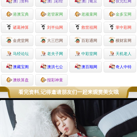
澳门资料
澳门彩经
澳门葡京
状元红网
港澳宝典
老管家网
老顽童网
金多宝网
诸葛神算
刘半仙网
救世祖网
掌中彩网
金虎堂网
大三巴网
百彩通网
横财富网
马经论坛
老夫子网
中彩堂网
天机老人
澳藏宝阁
澳洪七公
澳百顺网
奇人中特
澳铁算盘
报彩神童
看完资料,记得邀请朋友们一起来观赏美女哦