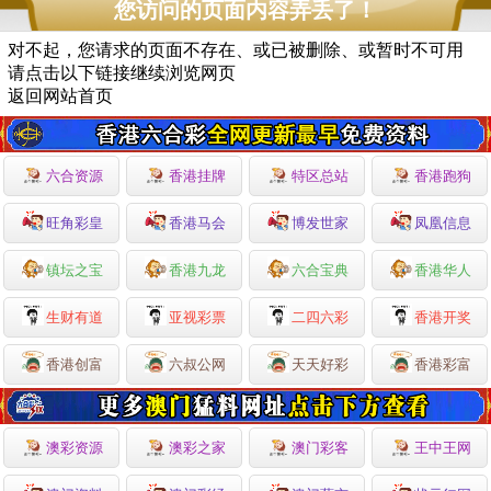
您访问的页面内容弄丢了！
对不起，您请求的页面不存在、或已被删除、或暂时不可用
请点击以下链接继续浏览网页
返回网站首页
六合资源
香港挂牌
特区总站
香港跑狗
旺角彩皇
香港马会
博发世家
凤凰信息
镇坛之宝
香港九龙
六合宝典
香港华人
生财有道
亚视彩票
二四六彩
香港开奖
香港创富
六叔公网
天天好彩
香港彩富
澳彩资源
澳彩之家
澳门彩客
王中王网