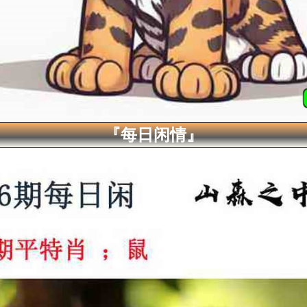
『每日闲情』