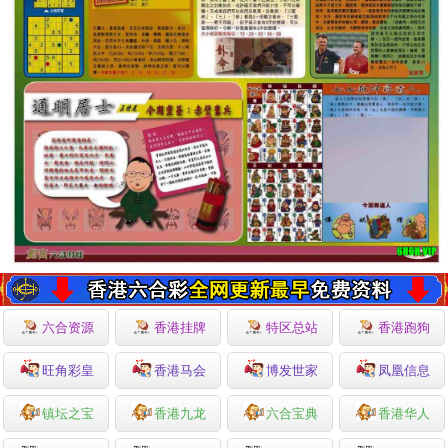
六合资源
香港挂牌
特区总站
香港跑狗
旺角彩皇
香港马会
博发世家
凤凰信息
镇坛之宝
香港九龙
六合宝典
香港华人