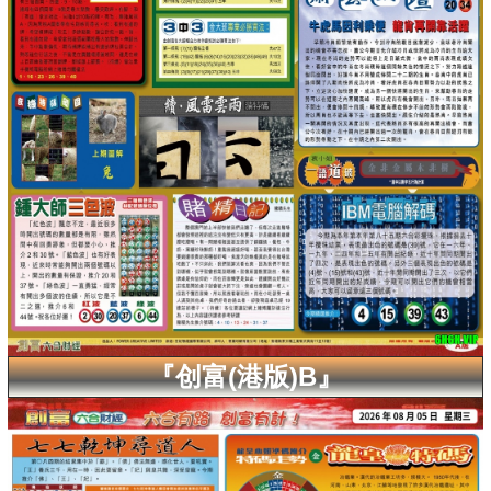
『创富(港版)B』