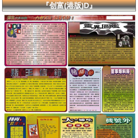
『创富(港版)D』