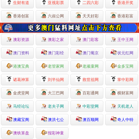
生财有道
亚视彩票
二四六彩
香港开奖
香港创富
六叔公网
天天好彩
香港彩富
澳彩资源
澳彩之家
澳门彩客
王中王网
澳门资料
澳门彩经
澳门葡京
状元红网
港澳宝典
老管家网
老顽童网
金多宝网
诸葛神算
刘半仙网
救世祖网
掌中彩网
金虎堂网
大三巴网
百彩通网
横财富网
马经论坛
老夫子网
中彩堂网
天机老人
澳藏宝阁
澳洪七公
澳百顺网
奇人中特
澳铁算盘
报彩神童