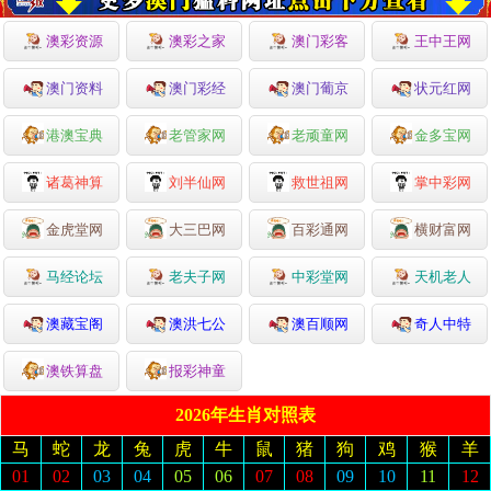
澳彩资源
澳彩之家
澳门彩客
王中王网
澳门资料
澳门彩经
澳门葡京
状元红网
港澳宝典
老管家网
老顽童网
金多宝网
诸葛神算
刘半仙网
救世祖网
掌中彩网
金虎堂网
大三巴网
百彩通网
横财富网
马经论坛
老夫子网
中彩堂网
天机老人
澳藏宝阁
澳洪七公
澳百顺网
奇人中特
澳铁算盘
报彩神童
2026年生肖对照表
马
蛇
龙
兔
虎
牛
鼠
猪
狗
鸡
猴
羊
01
02
03
04
05
06
07
08
09
10
11
12